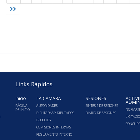
Links Rápidos
Inicio
LA CÁMARA
SESIONES
ACTIV
ADMIN
PÁGINA
AUTORIDADES
SINTESIS DE SESIONES
NORMATI
DE INICIO
DIPUTADAS Y DIPUTADOS
DIARIO DE SESIONES
a
LICITACI
BLOQUES
CONCURS
COMISIONES INTERNAS
REGLAMENTO INTERNO