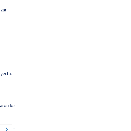
izar
oyecto.
zaron los
...