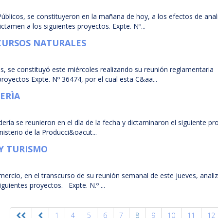
úblicos, se constituyeron en la mañana de hoy, a los efectos de anal
ctamen a los siguientes proyectos. Expte. Nº...
CURSOS NATURALES
 se constituyó este miércoles realizando su reunión reglamentaria
royectos Expte. Nº 36474, por el cual esta C&aa...
ERÌA
ería se reunieron en el dìa de la fecha y dictaminaron el siguiente pr
inisterio de la Producci&oacut...
 Y TURISMO
mercio, en el transcurso de su reunión semanal de este jueves, anali
guientes proyectos. Expte. N.º ...
1
4
5
6
7
8
9
10
11
12