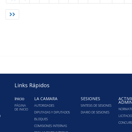
Links Rápidos
Inicio
LA CÁMARA
SESIONES
ACTIV
ADMIN
PÁGINA
AUTORIDADES
SINTESIS DE SESIONES
NORMATI
DE INICIO
DIPUTADAS Y DIPUTADOS
DIARIO DE SESIONES
a
LICITACI
BLOQUES
CONCURS
COMISIONES INTERNAS