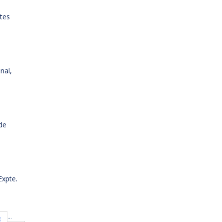
ntes
nal,
de
Expte.
...
3