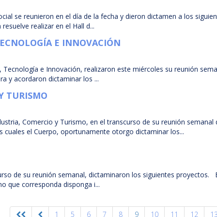
al se reunieron en el día de la fecha y dieron dictamen a los siguie
suelve realizar en el Hall d...
 TECNOLOGÍA E INNOVACIÓN
, Tecnología e Innovación, realizaron este miércoles su reunión sema
a y acordaron dictaminar los ...
 Y TURISMO
ustria, Comercio y Turismo, en el transcurso de su reunión semanal 
os cuales el Cuerpo, oportunamente otorgo dictaminar los...
rso de su reunión semanal, dictaminaron los siguientes proyectos. 
smo que corresponda disponga i...
1
5
6
7
8
9
10
11
12
1