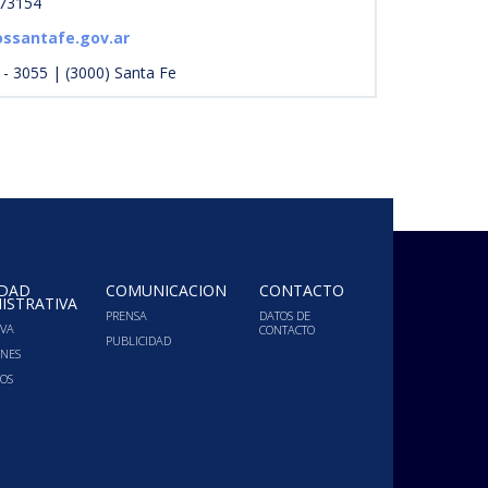
573154
ssantafe.gov.ar
- 3055 | (3000) Santa Fe
IDAD
COMUNICACIÓN
CONTACTO
ISTRATIVA
PRENSA
DATOS DE
VA
CONTACTO
PUBLICIDAD
ONES
OS