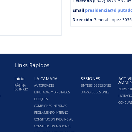
Teléfono
(0342) 4573153 - 4
Email
presidencia@diputado
Dirección
General López 3036 
Links Rápidos
Inicio
LA CÁMARA
SESIONES
ACTIV
ADMIN
PÁGINA
AUTORIDADES
SINTESIS DE SESIONES
NORMATI
DE INICIO
DIPUTADAS Y DIPUTADOS
DIARIO DE SESIONES
a
LICITACI
BLOQUES
CONCURS
COMISIONES INTERNAS
REGLAMENTO INTERNO
CONSTITUCION PROVINCIAL
CONSTITUCION NACIONAL