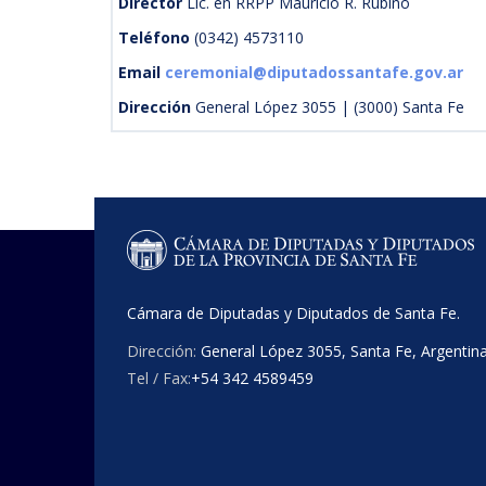
Director
Lic. en RRPP Mauricio R. Rubino
Teléfono
(0342) 4573110
Email
ceremonial@diputadossantafe.gov.ar
Dirección
General López 3055 | (3000) Santa Fe
Cámara de Diputadas y Diputados de Santa Fe.
Dirección:
General López 3055, Santa Fe, Argentin
Tel / Fax:
+54 342 4589459