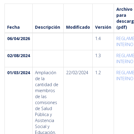
Archivo
para
descarg
Fecha
Descripción
Modificado
Versión
(pdf)
06/04/2026
1.4
REGLAM
INTERNO 
02/08/2024
1.3
REGLAM
INTERNO 
01/03/2024
Ampliación
22/02/2024
1.2
REGLAM
de la
INTERNO 
cantidad de
miembros
de las
comisiones
de Salud
Pública y
Asistencia
Social y
Educación,