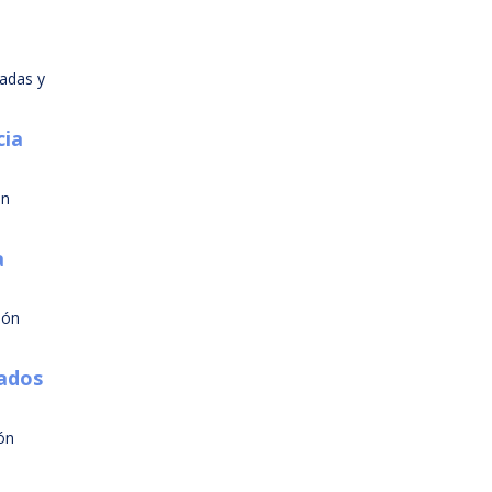
tadas y
cia
ón
a
ión
tados
ón