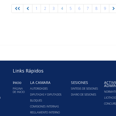
1
2
3
4
5
6
7
8
9
Links Rápidos
Inicio
LA CÁMARA
SESIONES
ACTIV
ADMIN
PÁGINA
AUTORIDADES
SINTESIS DE SESIONES
NORMATI
DE INICIO
DIPUTADAS Y DIPUTADOS
DIARIO DE SESIONES
a
LICITACI
BLOQUES
CONCURS
COMISIONES INTERNAS
REGLAMENTO INTERNO