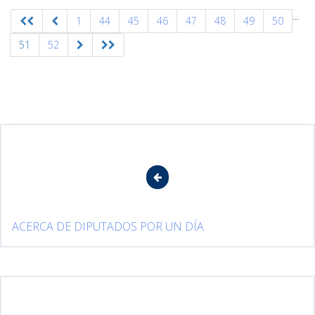
...
1
44
45
46
47
48
49
50
51
52
ACERCA DE DIPUTADOS POR UN DÍA