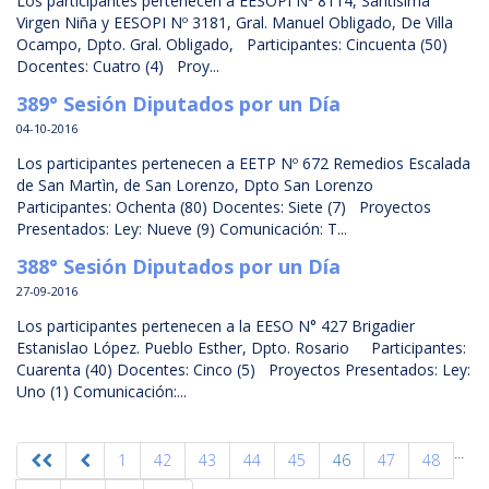
Los participantes pertenecen a EESOPI Nº 8114, Santísima
Virgen Niña y EESOPI Nº 3181, Gral. Manuel Obligado, De Villa
Ocampo, Dpto. Gral. Obligado, Participantes: Cincuenta (50)
Docentes: Cuatro (4) Proy...
389° Sesión Diputados por un Día
04-10-2016
Los participantes pertenecen a EETP Nº 672 Remedios Escalada
de San Martìn, de San Lorenzo, Dpto San Lorenzo
Participantes: Ochenta (80) Docentes: Siete (7) Proyectos
Presentados: Ley: Nueve (9) Comunicación: T...
388° Sesión Diputados por un Día
27-09-2016
Los participantes pertenecen a la EESO N° 427 Brigadier
Estanislao López. Pueblo Esther, Dpto. Rosario Participantes:
Cuarenta (40) Docentes: Cinco (5) Proyectos Presentados: Ley:
Uno (1) Comunicación:...
...
1
42
43
44
45
46
47
48