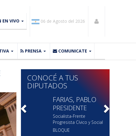
N EN VIVO
06 de Agosto del 2026
TIVA
PRENSA
COMUNICATE
E
CONOCÉ A TUS
DIPUTADOS
Previous
Next
SENN, JIMENA
VICEPRESIDENTA 1º
UCR EVOLUCION
BLOQUE