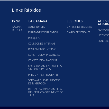
Links Rápidos
Inicio
LA CÁMARA
SESIONES
ACTIV
ADMIN
PÁGINA
AUTORIDADES
SINTESIS DE SESIONES
NORMATI
DE INICIO
DIPUTADAS Y DIPUTADOS
DIARIO DE SESIONES
a
LICITACI
BLOQUES
CONCURS
COMISIONES INTERNAS
REGLAMENTO INTERNO
CONSTITUCION PROVINCIAL
CONSTITUCION NACIONAL
USO Y TRATAMIENTO DE LOS
SIMBOLOS PATRIOS
PREGUNTAS FRECUENTES
SOFTWARE LIBRE: PROCESO
DE MIGRACION
DIGITALIZACION ASAMBLEA
GENERAL CONSTITUYENTE DE
1813.