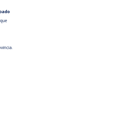
bado
 que
vincia.