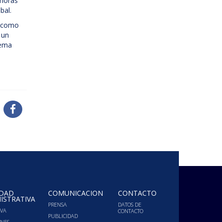
 horas
bal.
, como
 un
tema
IDAD
COMUNICACIÓN
CONTACTO
ISTRATIVA
PRENSA
DATOS DE
VA
CONTACTO
PUBLICIDAD
ONES