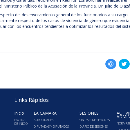
chos y Garantías, recibieron en Reunión Extraordinaria realizada en
l Ministerio Público de la Acusación de la Provincia, Dr. Julio de Olazá
especto del desenvolvimiento general de los funcionarios a su cargo
ialmente respecto de los casos de violencia de género que evidencia
nuar con los encuentros tendientes a optimizar los resultados del sis
Links Rápidos
Inicio
LA CÁMARA
SESIONES
ACTIV
ADMIN
PÁGINA
AUTORIDADES
SINTESIS DE SESIONES
NORMATI
DE INICIO
DIPUTADAS Y DIPUTADOS
DIARIO DE SESIONES
a
LICITACI