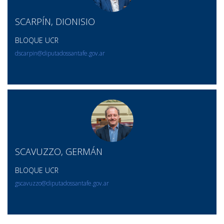
SCARPÍN, DIONISIO
BLOQUE UCR
dscarpin@diputadossantafe.gov.ar
SCAVUZZO, GERMÁN
BLOQUE UCR
gscavuzzo@diputadossantafe.gov.ar