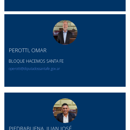
PEROTTI, OMAR
BLOQUE HACEMOS SANTA FE
operotti@diputadossantafe.gov.ar
PIEDRABUENA, JUAN JOSÉ