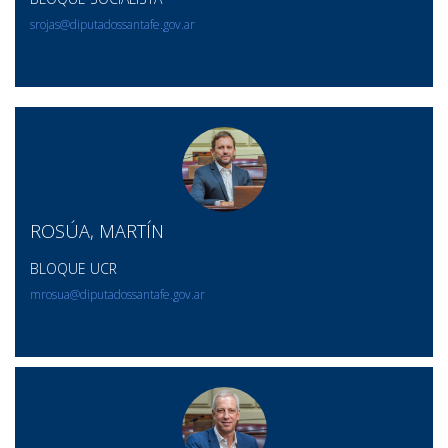
srojas@diputadossantafe.gov.ar
ROSÚA, MARTÍN
BLOQUE UCR
mrosua@diputadossantafe.gov.ar