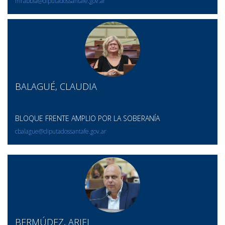
mrabbia@diputadossantafe.gov.ar
BALAGUÉ, CLAUDIA
BLOQUE FRENTE AMPLIO POR LA SOBERANÍA
cbalague@diputadossantafe.gov.ar
BERMÚDEZ, ARIEL