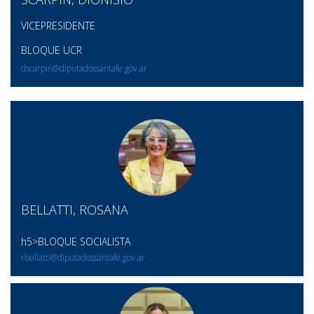
VICEPRESIDENTE
BLOQUE UCR
dscarpin@diputadossantafe.gov.ar
BELLATTI, ROSANA
h5>BLOQUE SOCIALISTA
rbellatti@diputadossantafe.gov.ar