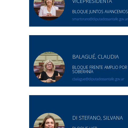
VICEPRESIDENTA
BLOQUE JUNTOS AVANCEMO
smartorano@diputadossantafe.gov.a
BALAGUÉ, CLAUDIA
BLOQUE FRENTE AMPLIO POR
SOBERANÍA
cbalague@diputadossantafe.gov.ar
DI STEFANO, SILVANA