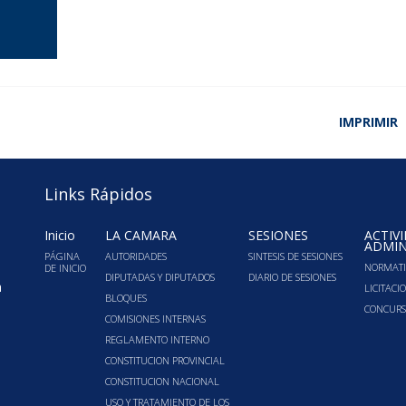
IMPRIMIR
Links Rápidos
Inicio
LA CÁMARA
SESIONES
ACTIV
ADMIN
PÁGINA
AUTORIDADES
SINTESIS DE SESIONES
NORMATI
DE INICIO
DIPUTADAS Y DIPUTADOS
DIARIO DE SESIONES
a
LICITACI
BLOQUES
CONCURS
COMISIONES INTERNAS
REGLAMENTO INTERNO
CONSTITUCION PROVINCIAL
CONSTITUCION NACIONAL
USO Y TRATAMIENTO DE LOS