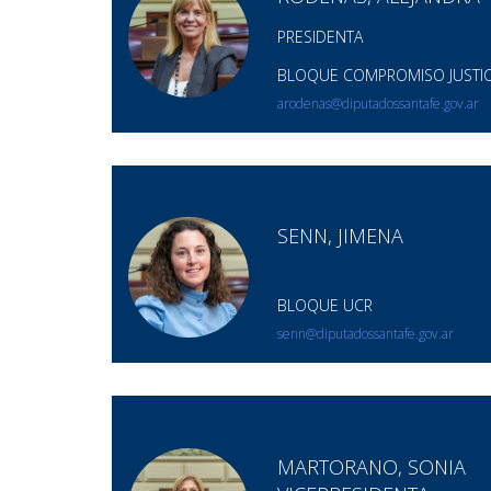
PRESIDENTA
BLOQUE COMPROMISO JUSTICI
arodenas@diputadossantafe.gov.ar
SENN, JIMENA
BLOQUE UCR
senn@diputadossantafe.gov.ar
MARTORANO, SONIA