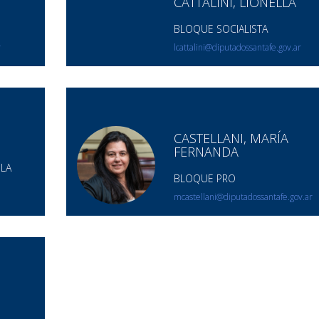
CATTALINI, LIONELLA
S
BLOQUE SOCIALISTA
r
lcattalini@diputadossantafe.gov.ar
CASTELLANI, MARÍA
FERNANDA
 LA
BLOQUE PRO
mcastellani@diputadossantafe.gov.ar