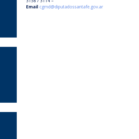
3158 / 3114 –
Email
cgmd@diputadossantafe.gov.ar