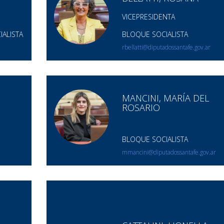
VICEPRESIDENTA
ALISTA
BLOQUE SOCIALISTA
rbellatti@diputadossantafe.gov.ar
MANCINI, MARÍA DEL
ROSARIO
BLOQUE SOCIALISTA
mmancini@diputadossantafe.gov.ar