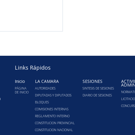
Links Rápidos
Inicio
LA CÁMARA
SESIONES
ACTIV
ADMIN
PÁGINA
AUTORIDADES
SINTESIS DE SESIONES
NORMATI
DE INICIO
DIPUTADAS Y DIPUTADOS
DIARIO DE SESIONES
a
LICITACI
BLOQUES
CONCURS
COMISIONES INTERNAS
REGLAMENTO INTERNO
CONSTITUCION PROVINCIAL
CONSTITUCION NACIONAL